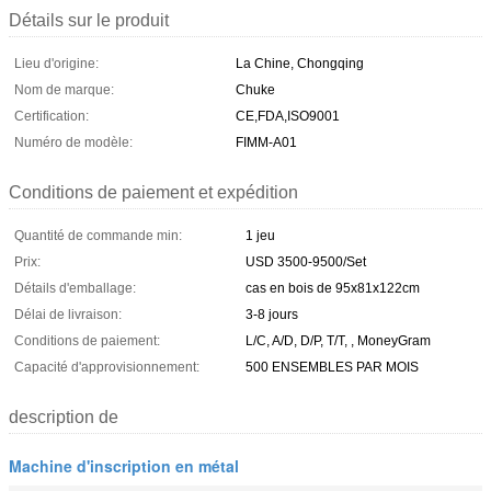
Détails sur le produit
Lieu d'origine:
La Chine, Chongqing
Nom de marque:
Chuke
Certification:
CE,FDA,ISO9001
Numéro de modèle:
FIMM-A01
Conditions de paiement et expédition
Quantité de commande min:
1 jeu
Prix:
USD 3500-9500/Set
Détails d'emballage:
cas en bois de 95x81x122cm
Délai de livraison:
3-8 jours
Conditions de paiement:
L/C, A/D, D/P, T/T, , MoneyGram
Capacité d'approvisionnement:
500 ENSEMBLES PAR MOIS
description de
Machine d'inscription en métal