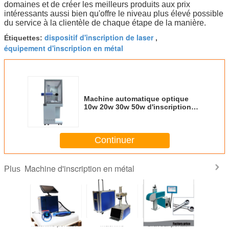
domaines et de créer les meilleurs produits aux prix
intéressants aussi bien qu'offre le niveau plus élevé possible
du service à la clientèle de chaque étape de la manière.
dispositif d'inscription de laser
Étiquettes:
,
équipement d'inscription en métal
Machine automatique optique
10w 20w 30w 50w d'inscription
en métal de laser de fibre à faible
bruit
Continuer
Machine d'inscription en métal
Plus
e tenue
Machine portative
Machine
Graveur portatif
Machi