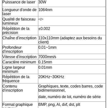
Puissance de laser
30W
Longueur d'onde de
1064nm
laser
Qualité de faisceau
<2>
lumineux
Répétition de la
±0.002
précision
Chaîne d'inscription
110x110mm (adaptez aux besoins du
client)
Profondeur
0.01~1mm
d'inscription
Vitesse d'inscription
7000mm/s
Caractère minimum
0.15mm
Ligne largeur
0.01mm
minimum
Répétition de la
20KHz~30KHz
fréquence
Contenu
Graphiques, texte, codes barres, code
d'inscription
bidimensionnel,
date, numéro de lot, numéro de série
Format graphique
BMP, png, AI, dxf, dst, plt