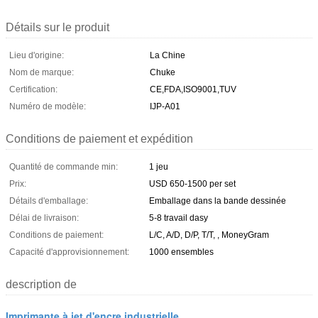
Détails sur le produit
Lieu d'origine:
La Chine
Nom de marque:
Chuke
Certification:
CE,FDA,ISO9001,TUV
Numéro de modèle:
IJP-A01
Conditions de paiement et expédition
Quantité de commande min:
1 jeu
Prix:
USD 650-1500 per set
Détails d'emballage:
Emballage dans la bande dessinée
Délai de livraison:
5-8 travail dasy
Conditions de paiement:
L/C, A/D, D/P, T/T, , MoneyGram
Capacité d'approvisionnement:
1000 ensembles
description de
Imprimante à jet d'encre industrielle