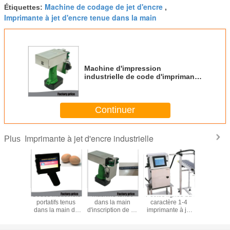
Machine de codage de jet d'encre
Étiquettes:
,
Imprimante à jet d'encre tenue dans la main
Machine d'impression
industrielle de code d'imprimante
à jet d'encre de petite main avec
la cartouche rapide de toner
Continuer
Imprimante à jet d'encre industrielle
Plus
hine
Codes industriels
Machine tenue
Petites lignes du
Impressi
ession
portatifs tenus
dans la main
caractère 1-4
logo de 
lvante
dans la main de
d'inscription de jet
imprimante à jet
performa
lle de Dtg
date d'imprimante
d'encre de jet
d'encre
machin
 d'encre
à jet d'encre pour
d'encre pour le
industrielle pour
codage d