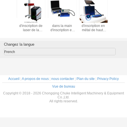
machine
Machine tenue
Machine portative
mach
d'inscription de
dans la main
d'inscription en
d'inscrip
laser de la
d'inscription en
métal de haute
laser d
machine de
métal avec le
précision,
machin
gravure en métal
logiciel gratuit,
machine gravure
gravure e
20W JPT M1
grande
à l'eau-forte de
20W JP
Changez la langue
Mopa pour l'acier
représentation
laser
Mopa pour 
inoxydable
inoxyd
French
Accueil
|
A propos de nous
|
nous contacter
|
Plan du site
|
Privacy Policy
Vue de bureau
Copyright © 2018 - 2026 Chongqing Chuke Intelligent Machinery & Equipment
Co.,Ltd.
All rights reserved.