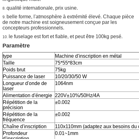
qualité internationale, prix usine.
8.
belle forme, l'atmosphère à extrémité élevé. Chaque pièce
9.
de notre machine est soigneusement conçue par les
concepteurs professionnels.
le fuselage est fort et fiable, et peut être 100kg pesé.
10.
Paramètre
type
Machine d'inscription en métal
Taille
75*55*83cm
Poids brut
75kg
Puissance de laser
10/20/30/50 W
Longueur d'onde de
1064nm
laser
Alimentation d'énergie
220V±10%/50Hz/4A
Répétition de la
±0.002
précision
Répétition de la
±0.002
fréquence
Chaîne d'inscription
110x110mm (adaptez aux besoins du c
Profondeur
0.01~1mm
d'inscription